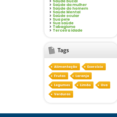
Saúde bucal
Saúde da mulher
Saúde do homem
Saúde Mental
Saúde ocular
Sua pele
Sua saúde
Tabagismo
Terceira idade
Alimentação
Exercício
Frutas
Laranja
Legumes
Limão
Uva
Verduras