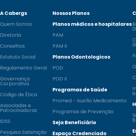
A Cabergs
Nossos Planos
C
Quem Somos
Planos médicos e hospitalares
B
0
Diretoria
PAM
C
0
Conselhos
PAM II
F
Estatuto Social
Planos Odontologicos
O
Regulamento Geral
POD
C
Governança
POD II
Corporativa
I
Programas de Saúde
i
Código de Ética
Promed - Auxílio Medicamento
H
Associadas e
Patrocinadoras
Programas de Prevenção
S
8
IDSS
Seja Beneficiário
E
Pesquisa Satisfação
Espaço Credenciado