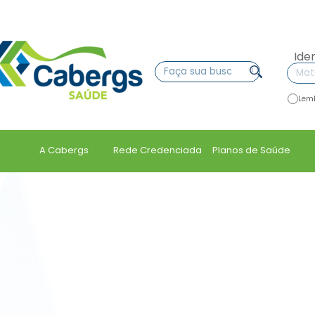
Ide
Lem
A Cabergs
Rede Credenciada
Planos de Saúde