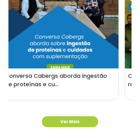
ingestão
ComuniCabergs chega à edição 
reunindo notícias...
Ver Mais