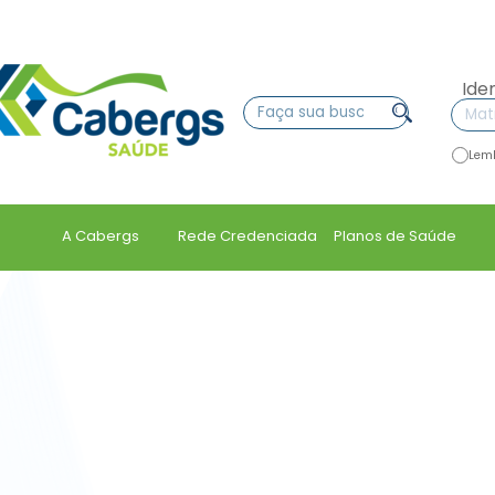
Ide
Lem
A Cabergs
Rede Credenciada
Planos de Saúde