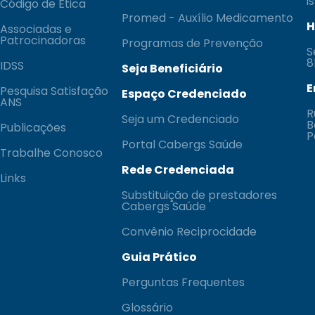
i
Código de Ética
Promed - Auxílio Medicamento
H
Associadas e
Patrocinadoras
Programas de Prevenção
S
8
IDSS
Seja Beneficiário
E
Pesquisa Satisfação
Espaço Credenciado
ANS
R
Seja um Credenciado
B
Publicações
P
Portal Cabergs Saúde
Trabalhe Conosco
Rede Credenciada
Links
Substituição de prestadores
Cabergs Saúde
Convênio Reciprocidade
Guia Prático
Perguntas Frequentes
Glossário