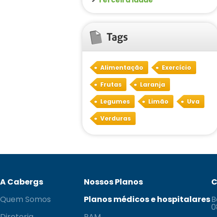
Alimentação
Exercício
Frutas
Laranja
Legumes
Limão
Uva
Verduras
A Cabergs
Nossos Planos
C
Quem Somos
Planos médicos e hospitalares
B
0
Diretoria
PAM