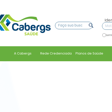
Ide
Lem
A Cabergs
Rede Credenciada
Planos de Saúde