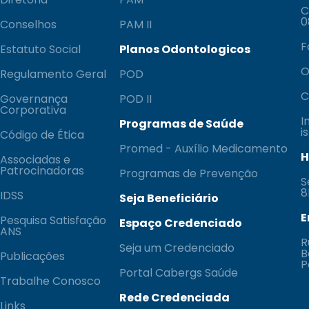
C
0
Conselhos
PAM II
F
Estatuto Social
Planos Odontologicos
O
Regulamento Geral
POD
C
Governança
POD II
Corporativa
I
Programas de Saúde
i
Código de Ética
Promed - Auxílio Medicamento
H
Associadas e
Patrocinadoras
Programas de Prevenção
S
8
IDSS
Seja Beneficiário
E
Pesquisa Satisfação
Espaço Credenciado
ANS
R
Seja um Credenciado
B
Publicações
P
Portal Cabergs Saúde
Trabalhe Conosco
Rede Credenciada
Links