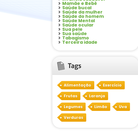
Mamãe e Bebê
Saúde bucal
Saúde da mulher
Saúde do homem
Saúde Mental
Saúde ocular
Sua pele
Sua saúde
Tabagismo
Terceira idade
Alimentação
Exercício
Frutas
Laranja
Legumes
Limão
Uva
Verduras