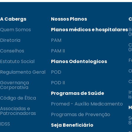
A Cabergs
Nossos Planos
C
Quem Somos
Planos médicos e hospitalares
B
0
Diretoria
PAM
C
0
Conselhos
PAM II
F
Estatuto Social
Planos Odontologicos
O
Regulamento Geral
POD
C
Governança
POD II
Corporativa
I
Programas de Saúde
i
Código de Ética
Promed - Auxílio Medicamento
H
Associadas e
Patrocinadoras
Programas de Prevenção
S
8
IDSS
Seja Beneficiário