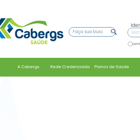
Ide
Lem
A Cabergs
Rede Credenciada
Planos de Saúde