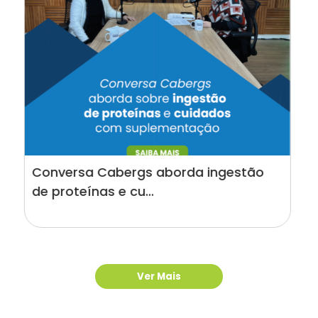
rda ingestão
ComuniCabergs chega à edi
reunindo notícias...
Ver Mais