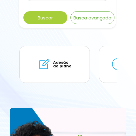
Buscar
Busca avançada
Adesão
Soli
ao plano
de 